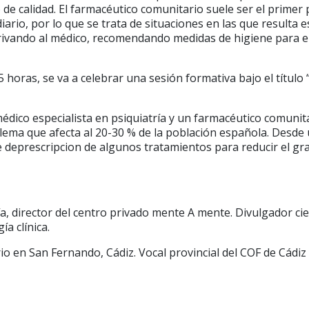
ño de calidad. El farmacéutico comunitario suele ser el prime
a diario, por lo que se trata de situaciones en las que resul
rivando al médico, recomendando medidas de higiene para e
 horas, se va a celebrar una sesión formativa bajo el título “
 médico especialista en psiquiatría y un farmacéutico comun
blema que afecta al 20-30 % de la población española. Desde u
 deprescripcion de algunos tratamientos para reducir el gr
a, director del centro privado mente A mente. Divulgador cie
a clínica.
o en San Fernando, Cádiz. Vocal provincial del COF de Cádiz